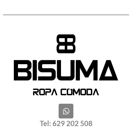
W
h
a
Tel: 629 202 508
t