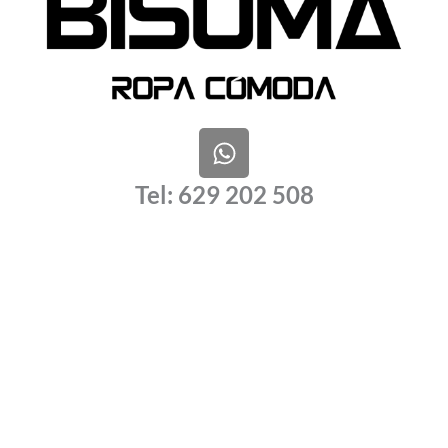
W
h
a
Tel: 629 202 508
t
s
a
p
p