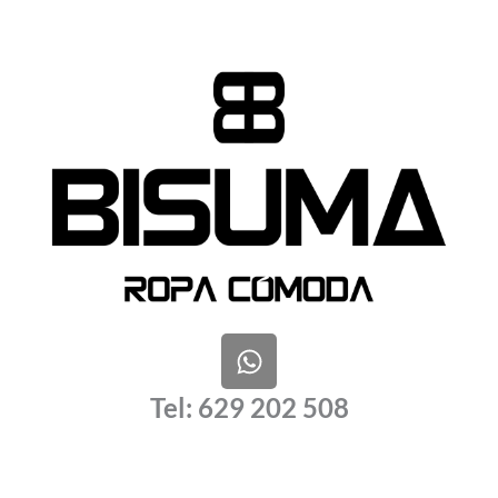
W
h
a
Tel: 629 202 508
t
s
a