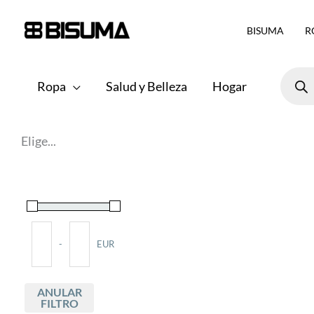
Ir
BISUMA
R
al
contenido
Búsqu
de
Ropa
Salud y Belleza
Hogar
produ
Elige...
-
EUR
Minimum Price
Maximum Price
ANULAR
FILTRO