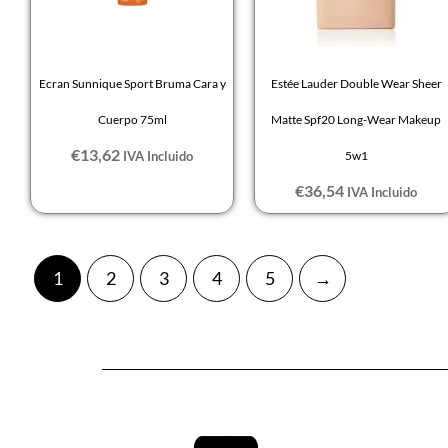
Ecran Sunnique Sport Bruma Cara y
Estée Lauder Double Wear Sheer
Cuerpo 75ml
Matte Spf20 Long-Wear Makeup
€
13,62
IVA Incluido
5w1
€
36,54
IVA Incluido
1
2
3
4
5
→