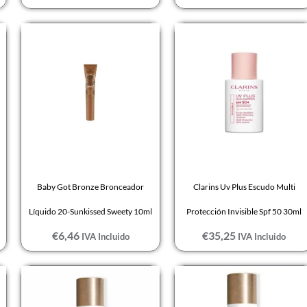
Baby Got Bronze Bronceador
Clarins Uv Plus Escudo Multi
Líquido 20-Sunkissed Sweety 10ml
Protección Invisible Spf 50 30ml
€
6,46
€
35,25
IVA Incluido
IVA Incluido