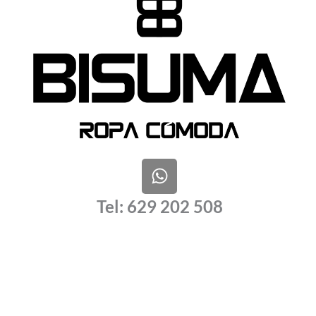
W
h
a
Tel: 629 202 508
t
s
a
p
p