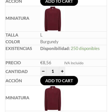
ADD TO CART
L
Burgundy
Disponibilidad:
250 disponibles
€
8,56
IVA Incluido
-
+
ADD TO CART