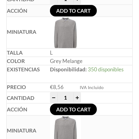
ADD TO CART
L
Grey Melange
Disponibilidad:
350 disponibles
€
8,56
IVA Incluido
-
+
ADD TO CART