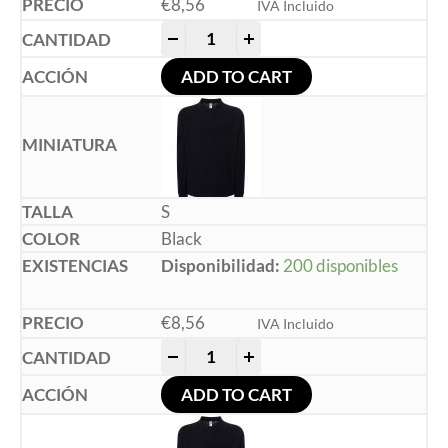
€
8,56
IVA Incluido
-
+
ADD TO CART
S
Black
Disponibilidad:
200 disponibles
€
8,56
IVA Incluido
-
+
ADD TO CART