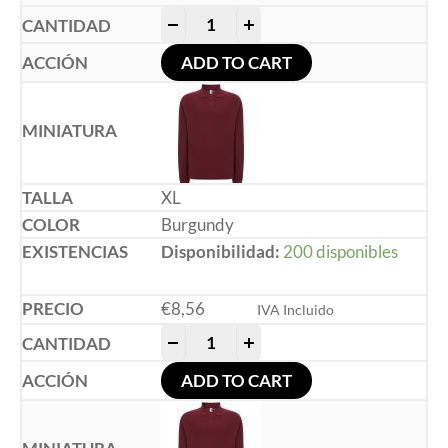
-
+
ADD TO CART
XL
Burgundy
Disponibilidad:
200 disponibles
€
8,56
IVA Incluido
-
+
ADD TO CART