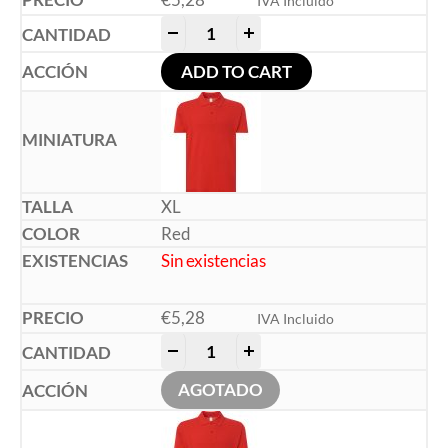
IVA Incluido
-
+
ADD TO CART
XL
Red
Sin existencias
€
5,28
IVA Incluido
-
+
AGOTADO