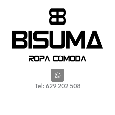
W
h
a
Tel: 629 202 508
t
s
a
p