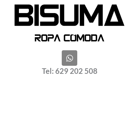
W
h
a
Tel: 629 202 508
t
s
a
p
p