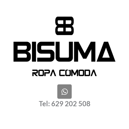
W
h
a
Tel: 629 202 508
t
s
a