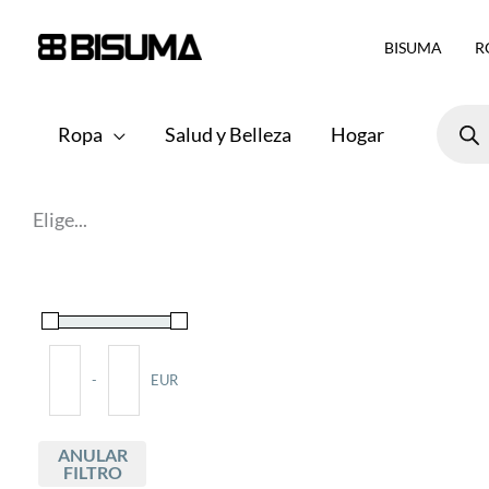
Ir
BISUMA
R
al
contenido
Búsqu
de
Ropa
Salud y Belleza
Hogar
produ
Elige...
-
EUR
Minimum Price
Maximum Price
ANULAR
FILTRO