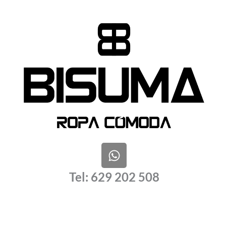
W
h
a
Tel: 629 202 508
t
s
a
p