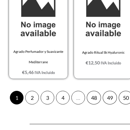
Agrado Perfumador y Suavizante
Agrado Ritual Sk Hyaluronic
Mediterrane
€
12,50
IVA Incluido
€
5,46
IVA Incluido
1
2
3
4
…
48
49
50