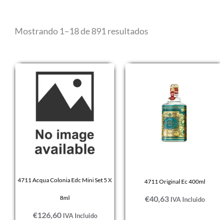
Mostrando 1–18 de 891 resultados
4711 Acqua Colonia Edc Mini Set 5 X
4711 Original Ec 400ml
8ml
€
40,63
IVA Incluido
€
126,60
IVA Incluido