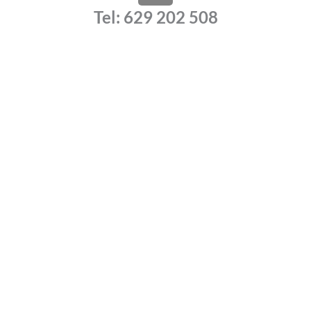
a
Tel: 629 202 508
t
s
a
p
p