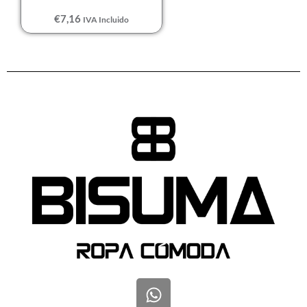
€
7,16
IVA Incluido
W
h