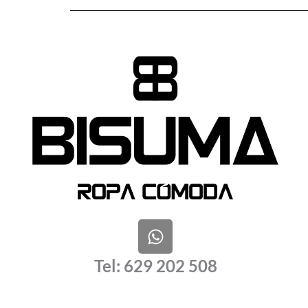
W
h
a
Tel: 629 202 508
t
s