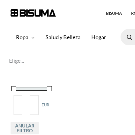
Ir
BISUMA
R
al
contenido
Búsqu
de
Ropa
Salud y Belleza
Hogar
produ
Elige...
-
EUR
Minimum Price
Maximum Price
ANULAR
FILTRO