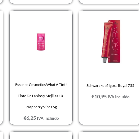
Essence Cosmetics What A Tint!
Schwarzkopf Igora Royal 755
Tinte De Labios y Mejillas 10-
€
10,95
IVA Incluido
Raspberry Vibes 5g
€
6,25
IVA Incluido