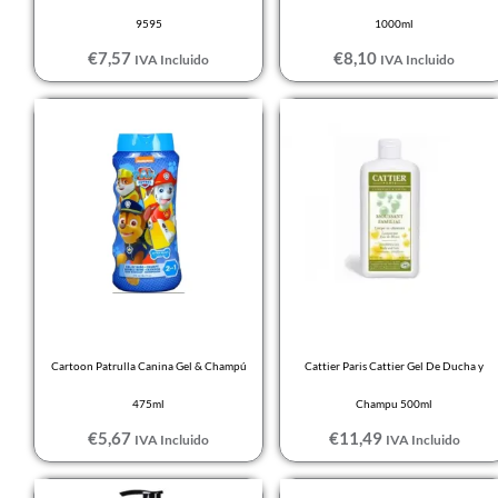
9595
1000ml
€
7,57
€
8,10
IVA Incluido
IVA Incluido
Cartoon Patrulla Canina Gel & Champú
Cattier Paris Cattier Gel De Ducha y
475ml
Champu 500ml
€
5,67
€
11,49
IVA Incluido
IVA Incluido