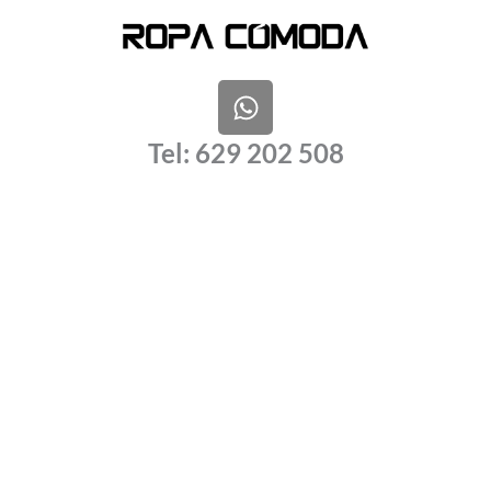
W
h
a
Tel: 629 202 508
t
s
a
p
p