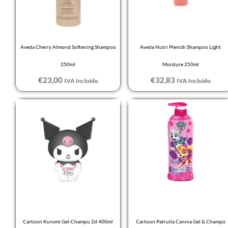
Aveda Cherry Almond Softening Shampoo
Aveda Nutri Plenish Shampoo Light
250ml
Moisture 250ml
€
23,00
€
32,83
IVA Incluido
IVA Incluido
Cartoon Kuromi Gel-Champu 2d 400ml
Cartoon Patrulla Canina Gel & Champú