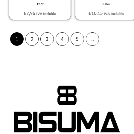
1279
500ml
€
7,96
€
10,15
IVA Incluido
IVA Incluido
1
2
3
4
5
→