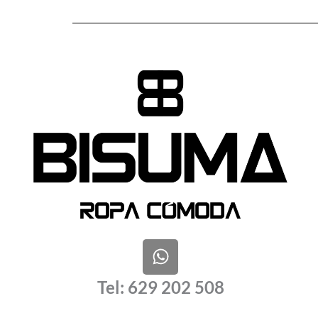
W
h
a
Tel: 629 202 508
t
s