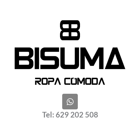
W
h
a
Tel: 629 202 508
t
s
a