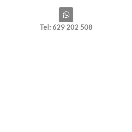
W
h
a
Tel: 629 202 508
t
s
a
p
p