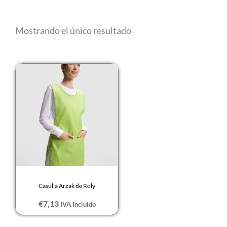
PISTACHO
Mostrando el único resultado
ROJO
ROSETON
ROYAL
UVA
VERDE LAB
VIOLETA
Casulla Arzak de Roly
€
7,13
IVA Incluido