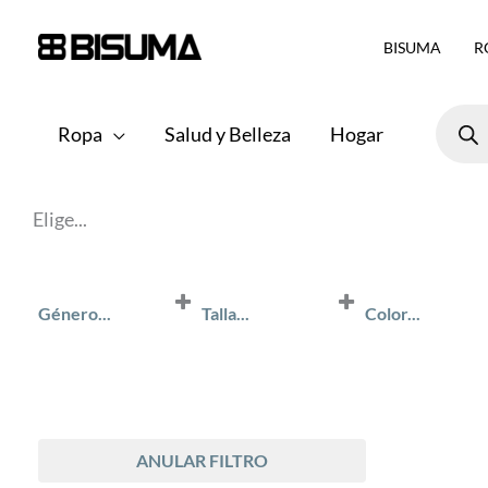
Ir
BISUMA
R
al
contenido
Búsqu
de
Ropa
Salud y Belleza
Hogar
produ
Elige...
Género...
Talla...
Color...
Género
UNICA
AZUL DANUB
BLANCO
Unisex
MARINO
ANULAR FILTRO
NEGRO