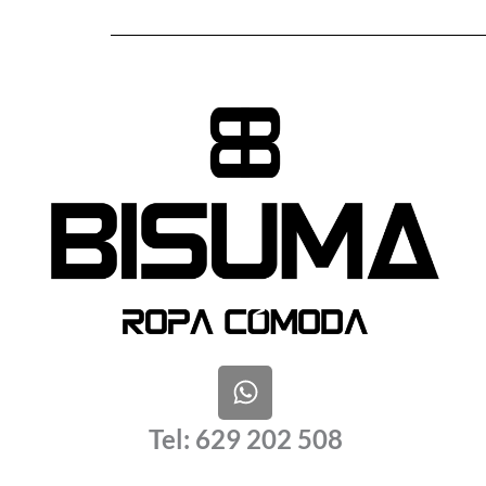
W
h
a
Tel: 629 202 508
t
s