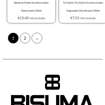
Sebastian Preset Acondicionador
Tio Nacho Tío Nacho Acondicionador
Texturizante 250ml
Engrosador Densificante 330ml
€
23,40
€
7,55
IVA Incluido
IVA Incluido
1
2
→