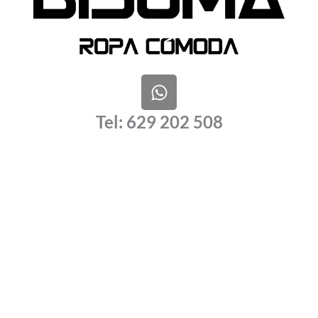
W
h
a
Tel: 629 202 508
t
s
a
p
p